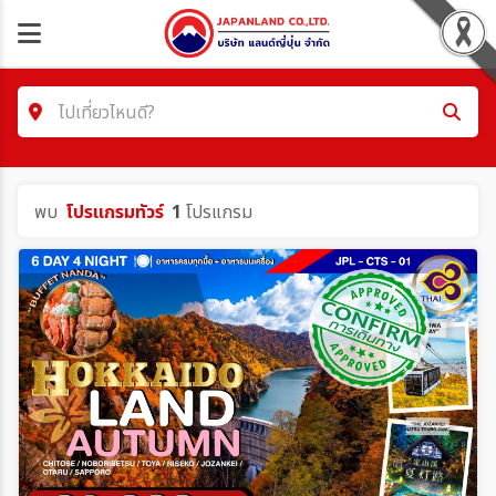
ไปเที่ยวไหนดี?
ค้นหาโปรแกรมทัวร์
พบ
โปรแกรมทัวร์
1
โปรแกรม
คำค้นหา/รหัสทัวร์
โซน
ประเทศ
เมือง