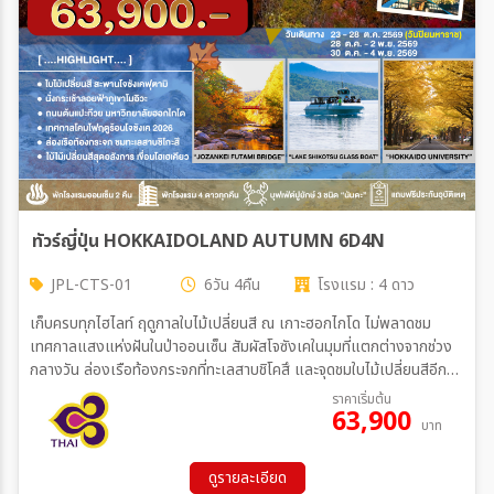
สายการบิน
ตั้งแต่วันที่
ถึงวันที่
ทัวร์ญี่ปุ่น HOKKAIDOLAND AUTUMN 6D4N
JPL-CTS-01
6วัน 4คืน
โรงแรม : 4 ดาว
เฉพาะเดือน
เก็บครบทุกไฮไลท์ ฤดูกาลใบไม้เปลี่ยนสี ณ เกาะฮอกไกโด ไม่พลาดชม
เทศกาลแสงแห่งฝันในป่าออนเซ็น สัมผัสโจซังเคในมุมที่แตกต่างจากช่วง
กลางวัน ล่องเรือท้องกระจกที่ทะเลสาบชิโคสึ และจุดชมใบไม้เปลี่ยนสีอีก
เพียบ เมนูพิเศษ บุฟเฟ่ต์ปิ้งย่างอิ่มไม่อั้นขาปูยักษ์ 3 ชนิด ร้านดังนันดะ
ราคาเริ่มต้น
ระหว่าง
63,900
อาหารครบทุกมื้อ
บาท
ดูรายละเอียด
ค้นหา