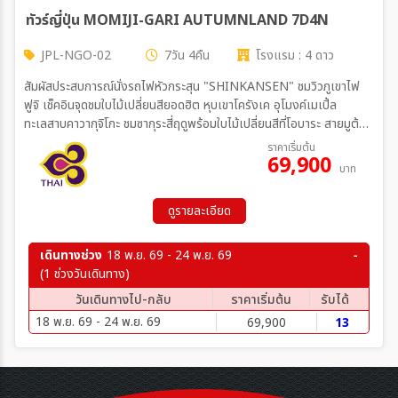
ทัวร์ญี่ปุ่น MOMIJI-GARI AUTUMNLAND 7D4N
JPL-NGO-02
7วัน 4คืน
โรงแรม : 4 ดาว
สัมผัสประสบการณ์นั่งรถไฟหัวกระสุน "SHINKANSEN" ชมวิวภูเขาไฟ
ฟูจิ เช็คอินจุดชมใบไม้เปลี่ยนสียอดฮิต หุบเขาโครังเค อุโมงค์เมเปิ้ล
ทะเลสาบคาวากุจิโกะ ชมซากุระสี่ฤดูพร้อมใบไม้เปลี่ยนสีที่โอบาระ สายมูต้อง
ห้ามพลาด ศาลเจ้าอิเสะ ศาลเจ้าชินโตเก่าแก่และศักดิ์สิทธิ์ที่สุดของญี่ปุ่น
ราคาเริ่มต้น
69,900
สัมผัสประสบการณ์เข้าพักโรงแรม 5 ดาว 1 คืน และยังได้ทานบุฟเฟ่ต์ขาปู
บาท
ยักษ์ ยากินิกุ+เครื่องดื่มแอลกอฮอล์ไม่อั้นสุดฟิน
ดูรายละเอียด
เดินทางช่วง
18 พ.ย. 69 - 24 พ.ย. 69
(1 ช่วงวันเดินทาง)
วันเดินทางไป-กลับ
ราคาเริ่มต้น
รับได้
18 พ.ย. 69 - 24 พ.ย. 69
69,900
13