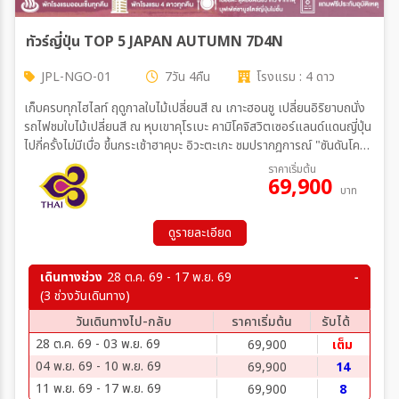
ทัวร์ญี่ปุ่น TOP 5 JAPAN AUTUMN 7D4N
JPL-NGO-01
7วัน 4คืน
โรงแรม : 4 ดาว
เก็บครบทุกไฮไลท์ ฤดูกาลใบไม้เปลี่ยนสี ณ เกาะฮอนชู เปลี่ยนอิริยาบถนั่ง
รถไฟชมใบไม้เปลี่ยนสี ณ หุบเขาคุโรเบะ คามิโคจิสวิตเซอร์แลนด์แดนญี่ปุ่น
ไปกี่ครั้งไม่มีเบื่อ ขึ้นกระเช้าฮาคุบะ อิวะตะเกะ ชมปรากฎการณ์ "ซันดันโค
โย" เช็คอินคาเฟ่สุดฮิต "THE CITY BAKERY" ถูกใจสายช็อป แวะโก
ราคาเริ่มต้น
69,900
เท็มบะ แฟคทอรี่ เอ้าท์เล็ต และย่านชินจูกุ ลิ้มลองเนื้อย่างฮิดะในตำนาน
บาท
พักโรงแรม 4 ดาวทุกคืน
ดูรายละเอียด
เดินทางช่วง
28 ต.ค. 69 - 17 พ.ย. 69
(3 ช่วงวันเดินทาง)
วันเดินทางไป-กลับ
ราคาเริ่มต้น
รับได้
28 ต.ค. 69 - 03 พ.ย. 69
69,900
เต็ม
04 พ.ย. 69 - 10 พ.ย. 69
69,900
14
11 พ.ย. 69 - 17 พ.ย. 69
69,900
8