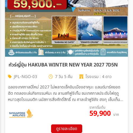
สายการบิน
ตั้งแต่วันที่
ถึงวันที่
ทัวร์ญี่ปุ่น HAKUBA WINTER NEW YEAR 2027 7D5N
JPL-NGO-03
7 วัน 5 คืน
โรงแรม : 4 ดาว
เฉพาะเดือน
ฉลองเทศกาลปีใหม่ 2027 ไม่พลาดเช็คอินเมืองฮาคุบะ แลนด์มาร์คยอด
ฮิต ทดลองเล่นกิจกรรมหิมะ ณ ลานสกีฟูจิเท็น ชมเทศกาลประดับไฟฤดู
หนาวสุดโรแมนติก นมัสการสิ่งศักดิ์สิทธิ์ ณ ศาลเจ้าฟูจิซัง ฮงกุ เซ็นเก็น
ไทฉะ ช็อปปิ้งเอ้าต์เล็ทชื่อดัง โกเท็มบะ เมนูพิเศษ บุฟเฟ่ต์ชาบูและยากินิคุ
ราคาเริ่มต้น
ระหว่าง
59,900
สไตล์ญี่ปุ่น บุฟเฟ่ต์ขาปูยักษ์ไม่อั้น เที่ยวเต็มวัน อาหารครบทุกมื้อ ✨
บาท
ดูรายละเอียด
ค้นหา