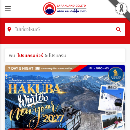
ไปเที่ยวไหนดี?
ค้นหาโปรแกรมทัวร์
พบ
โปรแกรมทัวร์
5
โปรแกรม
คำค้นหา/รหัสทัวร์
โซน
ประเทศ
เมือง