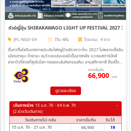
ทัวร์ญี่ปุ่น SHIRAKAWAGO LIGHT UP FESTIVAL 2027 7D4
JPL-NGO-04
7วัน 4คืน
โรงแรม : 4 ดาว
ตื่นตาตื่นใจกับเทศกาลประดับไฟหมู่บ้านชิราคาวาโกะ 2027 ไม่พลาดเช็คอิน
เมืองฮาคุบะ-โทยามะ ชมวิวเจแปนแอลป์เป็นฉากหลัง แวะชมสตาร์บัคส์
สาขาวิวที่สวยที่สุดในโลก ทดลองเล่นกิจกรรมหิมะ ลานสกีทาคาสึ ช็อปปิ้ง
ย่านดังชินจูกุ-โกเท็มบะ เมนูพิเศษ เนื้อฮิดะ สุดยอดเนื้อวากิวจากกิฟุ
ราคาเริ่มต้น
66,900
บุฟเฟ่ต์ชาบูสไตล์ญี่ปุ่น พัก รร. 4 ดาว ทุกคืน ✨
บาท
ดูรายละเอียด
เดินทางช่วง
15 ม.ค. 70 - 04 ก.พ. 70
(2 ช่วงวันเดินทาง)
วันเดินทางไป-กลับ
ราคาเริ่มต้น
รับได้
15 ม.ค. 70 - 21 ม.ค. 70
66,900
19