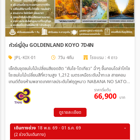
ทัวร์ญี่ปุ่น GOLDENLAND KOYO 7D4N
JPL-KIX-01
7วัน 4คืน
โรงแรม : 4 ดาว
เช็คอินจุดชมใบไม้เปลี่ยนสียอดฮิต "คันไซ-โตเกียว" ฉ่ำๆ ขึ้นกอนโดล่าโกไซ
โชะชมใบไม้เปลี่ยนสีที่ความสูง 1,212 เมตรเหนือระดับน้ำทะเล สายคอน
เทนต์ต้องห้ามพลาดเทศกาลประดับไฟฤดูหนาว NABANA NO SATO
พักโรงแรม 4 ดาวทุกคึน พิเศษสุดๆ พักย่านชินจูกุ 1 คืน และยังได้ทาน
ราคาเริ่มต้น
66,900
บุฟเฟ่ต์ขาปูยักษ์ ยากินิกุ+เครื่องดื่มแอลกอฮอล์ไม่อั้นสุดฟิน
บาท
ดูรายละเอียด
เดินทางช่วง
18 พ.ย. 69 - 01 ธ.ค. 69
(2 ช่วงวันเดินทาง)