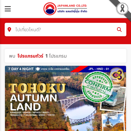
ไปเที่ยวไหนดี?
ค้นหาโปรแกรมทัวร์
พบ
โปรแกรมทัวร์
1
โปรแกรม
คำค้นหา/รหัสทัวร์
โซน
ประเทศ
เมือง