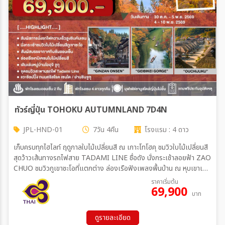
สายการบิน
ตั้งแต่วันที่
ถึงวันที่
ทัวร์ญี่ปุ่น TOHOKU AUTUMNLAND 7D4N
JPL-HND-01
7วัน 4คืน
โรงแรม : 4 ดาว
เฉพาะเดือน
เก็บครบทุกไฮไลท์ ฤดูกาลใบไม้เปลี่ยนสี ณ เกาะโทโฮคุ ชมวิวใบไม้เปลี่ยนสี
สุดว้าวเส้นทางรถไฟสาย TADAMI LINE ชื่อดัง นั่งกระเช้าลอยฟ้า ZAO
CHUO ชมวิวภูเขาซะโอที่แตกต่าง ล่องเรือฟังเพลงพื้นบ้าน ณ หุบเขาเก
บิเค แวะหมู่บ้านออนเซ็นที่สวยที่สุดของญี่ปุ่น "กินซันออนเซ็น" เช็คอินเมือง
ราคาเริ่มต้น
ระหว่าง
69,900
มรดกโลกนิกโก้ ช็อปปิ้งย่านฮิตชินจูกุ พักโรงแรม 4 ดาวทุกคืน
บาท
ดูรายละเอียด
ค้นหา