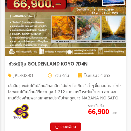
สายการบิน
ตั้งแต่วันที่
ถึงวันที่
ทัวร์ญี่ปุ่น GOLDENLAND KOYO 7D4N
JPL-KIX-01
7วัน 4คืน
โรงแรม : 4 ดาว
เฉพาะเดือน
เช็คอินจุดชมใบไม้เปลี่ยนสียอดฮิต "คันไซ-โตเกียว" ฉ่ำๆ ขึ้นกอนโดล่าโกไซ
โชะชมใบไม้เปลี่ยนสีที่ความสูง 1,212 เมตรเหนือระดับน้ำทะเล สายคอน
เทนต์ต้องห้ามพลาดเทศกาลประดับไฟฤดูหนาว NABANA NO SATO
พักโรงแรม 4 ดาวทุกคึน พิเศษสุดๆ พักย่านชินจูกุ 1 คืน และยังได้ทาน
ราคาเริ่มต้น
ระหว่าง
66,900
บุฟเฟ่ต์ขาปูยักษ์ ยากินิกุ+เครื่องดื่มแอลกอฮอล์ไม่อั้นสุดฟิน
บาท
ดูรายละเอียด
ค้นหา