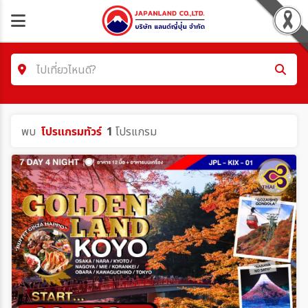
ไปเที่ยวไหนดี?
ค้นหาโปรแกรมทัวร์
พบ
โปรแกรมทัวร์
1
โปรแกรม
คำค้นหา/รหัสทัวร์
โซน
ประเทศ
เมือง